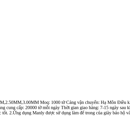
.50MM,3.00MM Moq: 1000 tờ Cảng vận chuyển: Hạ Môn Điều khoản t
g cung cấp: 20000 tờ mỗi ngày Thời gian giao hàng: 7-15 ngày sau kh
c tốt. 2.Ứng dụng Manly được sử dụng làm đế trong của giày bảo hộ và 