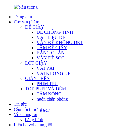
Trang chủ
Các sản phẩm
ĐẾ GIÀY
ĐẾ CHỐNG TĨNH
VẬT LIỆU ĐẾ
VÁN ĐẾ KHÔNG DỆT
TẤM ĐẾ GIẤY
BẢNG CHÂN
VÁN ĐẾ SỌC
LÓT GIÀY
VẢI VẢI
VẢI KHÔNG DỆT
GIÀY TRÊN
PHIM TPU
TOE PUFF VÀ ĐẾM
TẤM NÓNG
ngón chân phồng
Tin tức
Câu hỏi thường gặp
Về chúng tôi
băng hình
Liên hệ với chúng tôi