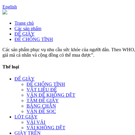
English
Trang chủ
Các sản phẩm
ĐẾ GIÀY
ĐẾ CHỐNG TĨNH
Các sản phẩm phục vụ nhu cầu sức khỏe của người dân. Theo WHO, nh
giá mà cá nhân và cộng đồng có thể mua được”.
Thể loại
ĐẾ GIÀY
ĐẾ CHỐNG TĨNH
VẬT LIỆU ĐẾ
VÁN ĐẾ KHÔNG DỆT
TẤM ĐẾ GIẤY
BẢNG CHÂN
VÁN ĐẾ SỌC
LÓT GIÀY
VẢI VẢI
VẢI KHÔNG DỆT
GIÀY TRÊN