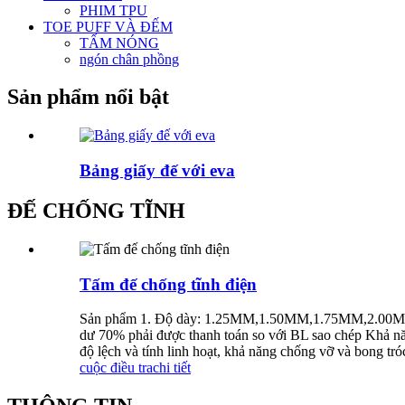
PHIM TPU
TOE PUFF VÀ ĐẾM
TẤM NÓNG
ngón chân phồng
Sản phẩm nổi bật
Bảng giấy đế với eva
ĐẾ CHỐNG TĨNH
Tấm đế chống tĩnh điện
Sản phẩm 1. Độ dày: 1.25MM,1.50MM,1.75MM,2.00MM,2
dư 70% phải được thanh toán so với BL sao chép Khả năn
độ lệch và tính linh hoạt, khả năng chống vỡ và bong tró
cuộc điều tra
chi tiết