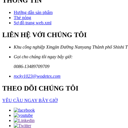
THÔNG TIN
Hướng dẫn sản phẩm
Thẻ nóng
Sơ đồ trang web.xml
LIÊN HỆ VỚI CHÚNG TÔI
Khu công nghiệp Xingjin Đường Nanyang Thành phố Shishi T
Gọi cho chúng tôi ngay bây giờ:
0086-13489709709
rocky1023@wodetex.com
THEO DÕI CHÚNG TÔI
YÊU CẦU NGAY BÂY GIỜ