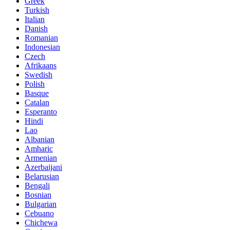
Greek
Turkish
Italian
Danish
Romanian
Indonesian
Czech
Afrikaans
Swedish
Polish
Basque
Catalan
Esperanto
Hindi
Lao
Albanian
Amharic
Armenian
Azerbaijani
Belarusian
Bengali
Bosnian
Bulgarian
Cebuano
Chichewa