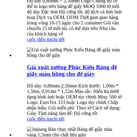
Độ dày 0,80mm ~ 2,50mm Logo Chúng tôi có
thể in logo trên bảng đế giấy MOQ 1000 tờ mỗi
độ dày Đặc tính Độ cứng tốt, độ lệch và tính linh
hoạt Dịch vụ OEM, ODM Thời gian giao hàng
trong vòng 10-15 ngày cho 2 container Gói vận
chuyển 25 tờ mỗi túi, có thể dựa trên Nhu cầu
của khách hàng về
cuộc điều tra
chi tiết
Giá xuất xưởng Phúc Kiến Bảng đế
giấy màu hồng cho đế giày
Độ dày: 0,80mm-2,50mm Kích thước: 1,00m *
1,50m, 0,914m * 1,52m Màu sắc: Hiển thị dưới
dạng hình ảnh hoặc OEM tùy chỉnh Moq: 500 tờ
Logo: EuroTex 333 hoặc Logo tùy chỉnh Chấp
nhận mẫu: Gói miễn phí: Theo tờ Cách sử dụng:
Giày Tính năng làm đế: Độ cứng tốt
cuộc điều tra
chi tiết