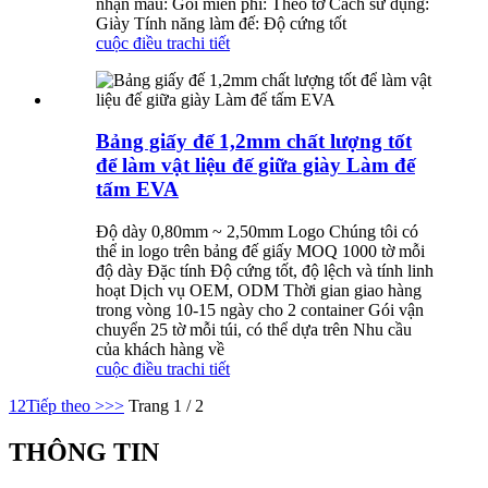
nhận mẫu: Gói miễn phí: Theo tờ Cách sử dụng:
Giày Tính năng làm đế: Độ cứng tốt
cuộc điều tra
chi tiết
Bảng giấy đế 1,2mm chất lượng tốt
để làm vật liệu đế giữa giày Làm đế
tấm EVA
Độ dày 0,80mm ~ 2,50mm Logo Chúng tôi có
thể in logo trên bảng đế giấy MOQ 1000 tờ mỗi
độ dày Đặc tính Độ cứng tốt, độ lệch và tính linh
hoạt Dịch vụ OEM, ODM Thời gian giao hàng
trong vòng 10-15 ngày cho 2 container Gói vận
chuyển 25 tờ mỗi túi, có thể dựa trên Nhu cầu
của khách hàng về
cuộc điều tra
chi tiết
1
2
Tiếp theo >
>>
Trang 1 / 2
THÔNG TIN