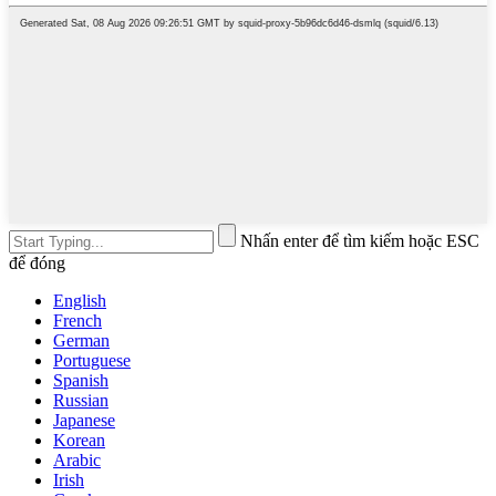
Nhấn enter để tìm kiếm hoặc ESC
để đóng
English
French
German
Portuguese
Spanish
Russian
Japanese
Korean
Arabic
Irish