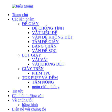
Trang chủ
Các sản phẩm
ĐẾ GIÀY
ĐẾ CHỐNG TĨNH
VẬT LIỆU ĐẾ
VÁN ĐẾ KHÔNG DỆT
TẤM ĐẾ GIẤY
BẢNG CHÂN
VÁN ĐẾ SỌC
LÓT GIÀY
VẢI VẢI
VẢI KHÔNG DỆT
GIÀY TRÊN
PHIM TPU
TOE PUFF VÀ ĐẾM
TẤM NÓNG
ngón chân phồng
Tin tức
Câu hỏi thường gặp
Về chúng tôi
băng hình
Liên hệ với chúng tôi