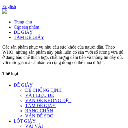
English
Trang chủ
Các sản phẩm
ĐẾ GIÀY
TẤM ĐẾ GIẤY
Các sản phẩm phục vụ nhu cầu sức khỏe của người dân. Theo
WHO, những sản phẩm này phải luôn có sẵn “với số lượng vừa đủ,
ở dạng bào chế thích hợp, chất lượng đảm bảo và thông tin đầy đủ,
với mức giá mà cá nhân và cộng đồng có thể mua được”.
Thể loại
ĐẾ GIÀY
ĐẾ CHỐNG TĨNH
VẬT LIỆU ĐẾ
VÁN ĐẾ KHÔNG DỆT
TẤM ĐẾ GIẤY
BẢNG CHÂN
VÁN ĐẾ SỌC
LÓT GIÀY
VẢI VẢI