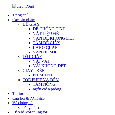
Trang chủ
Các sản phẩm
ĐẾ GIÀY
ĐẾ CHỐNG TĨNH
VẬT LIỆU ĐẾ
VÁN ĐẾ KHÔNG DỆT
TẤM ĐẾ GIẤY
BẢNG CHÂN
VÁN ĐẾ SỌC
LÓT GIÀY
VẢI VẢI
VẢI KHÔNG DỆT
GIÀY TRÊN
PHIM TPU
TOE PUFF VÀ ĐẾM
TẤM NÓNG
ngón chân phồng
Tin tức
Câu hỏi thường gặp
Về chúng tôi
băng hình
Liên hệ với chúng tôi