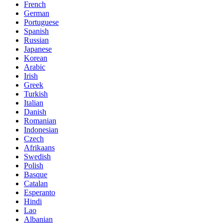
French
German
Portuguese
Spanish
Russian
Japanese
Korean
Arabic
Irish
Greek
Turkish
Italian
Danish
Romanian
Indonesian
Czech
Afrikaans
Swedish
Polish
Basque
Catalan
Esperanto
Hindi
Lao
Albanian