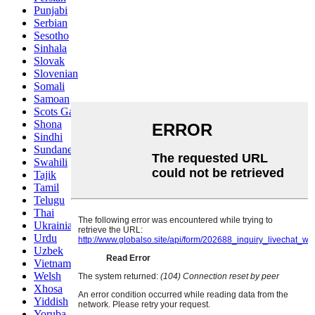
Punjabi
Serbian
Sesotho
Sinhala
Slovak
Slovenian
Somali
Samoan
Scots Gaelic
Shona
Sindhi
Sundanese
Swahili
Tajik
Tamil
Telugu
Thai
Ukrainian
Urdu
Uzbek
Vietnamese
Welsh
Xhosa
Yiddish
Yoruba