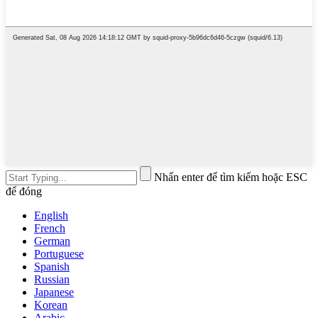
Nhấn enter để tìm kiếm hoặc ESC
để đóng
English
French
German
Portuguese
Spanish
Russian
Japanese
Korean
Arabic