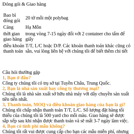
Đóng gói & Giao hàng
Bao bì
20 tờ mỗi một polybag
đóng gói
Cảng
Hạ Môn
thời gian
trong vòng 7-15 ngày đối với 2 container cho tấm đế
giao hàng
giấy
điều khoản
T/T, L/C hoặc D/P. Các khoản thanh toán khác cũng có
thanh toán
sẵn, vui lòng liên hệ với chúng tôi để biết thêm chi tiết
Câu hỏi thường gặp
1, Bạn ở đâu?
Công ty chúng tôi có trụ sở tại Tuyền Châu, Trung Quốc.
2, Bạn là nhà sản xuất hay công ty thương mại?
Chúng tôi là nhà sản xuất sở hữu nhà máy với dây chuyền sản xuất
tiên tiến nhất.
3, Thanh toán, MOQ và điều khoản giao hàng của bạn là gì?
Chúng tôi chấp nhận thanh toán T/T, L/C. Số lượng đặt hàng tối
thiểu của chúng tôi là 500 yard cho mỗi màu. Giao hàng sẽ được
sắp xếp sau khi nhận được thanh toán và sẽ mất 3-7 ngày làm việc.
4, Bạn có tính phí mẫu không?
Chúng tôi rất vui được cung cấp cho bạn các mẫu miễn phí, nhưng