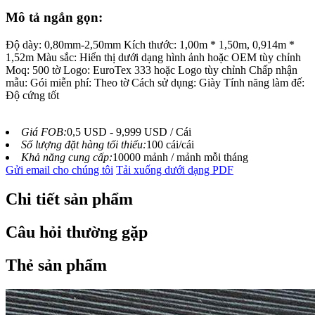
Mô tả ngắn gọn:
Độ dày: 0,80mm-2,50mm Kích thước: 1,00m * 1,50m, 0,914m *
1,52m Màu sắc: Hiển thị dưới dạng hình ảnh hoặc OEM tùy chỉnh
Moq: 500 tờ Logo: EuroTex 333 hoặc Logo tùy chỉnh Chấp nhận
mẫu: Gói miễn phí: Theo tờ Cách sử dụng: Giày Tính năng làm đế:
Độ cứng tốt
Giá FOB:
0,5 USD - 9,999 USD / Cái
Số lượng đặt hàng tối thiểu:
100 cái/cái
Khả năng cung cấp:
10000 mảnh / mảnh mỗi tháng
Gửi email cho chúng tôi
Tải xuống dưới dạng PDF
Chi tiết sản phẩm
Câu hỏi thường gặp
Thẻ sản phẩm