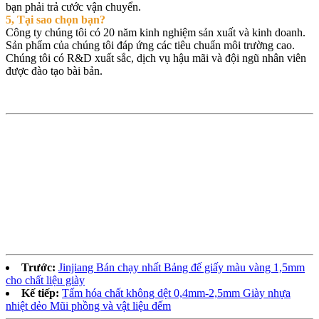
bạn phải trả cước vận chuyển.
5, Tại sao chọn bạn?
Công ty chúng tôi có 20 năm kinh nghiệm sản xuất và kinh doanh.
Sản phẩm của chúng tôi đáp ứng các tiêu chuẩn môi trường cao.
Chúng tôi có R&D xuất sắc, dịch vụ hậu mãi và đội ngũ nhân viên
được đào tạo bài bản.
Trước:
Jinjiang Bán chạy nhất Bảng đế giấy màu vàng 1,5mm
cho chất liệu giày
Kế tiếp:
Tấm hóa chất không dệt 0,4mm-2,5mm Giày nhựa
nhiệt dẻo Mũi phồng và vật liệu đếm