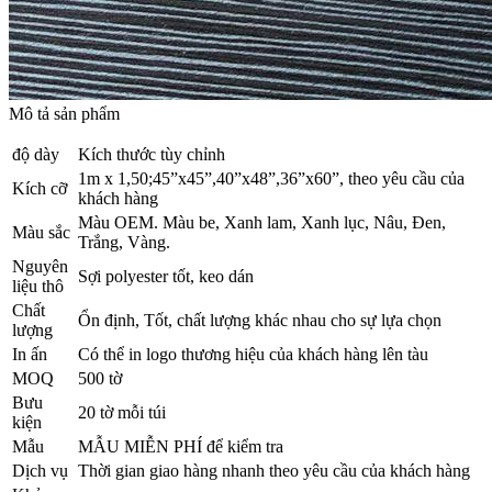
Mô tả sản phẩm
độ dày
Kích thước tùy chỉnh
1m x 1,50;45”x45”,40”x48”,36”x60”, theo yêu cầu của
Kích cỡ
khách hàng
Màu OEM. Màu be, Xanh lam, Xanh lục, Nâu, Đen,
Màu sắc
Trắng, Vàng.
Nguyên
Sợi polyester tốt, keo dán
liệu thô
Chất
Ổn định, Tốt, chất lượng khác nhau cho sự lựa chọn
lượng
In ấn
Có thể in logo thương hiệu của khách hàng lên tàu
MOQ
500 tờ
Bưu
20 tờ mỗi túi
kiện
Mẫu
MẪU MIỄN PHÍ để kiểm tra
Dịch vụ
Thời gian giao hàng nhanh theo yêu cầu của khách hàng