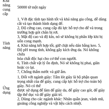
Khả
năng
50000 tờ một ngày
cung
cấp
1, Với đặc tính tạo hình tốt và khả năng gia công, dễ dàng
cắt và tạo thành hình dạng đế.
2, Độ cứng cao, cung cấp đủ lực hỗ trợ cho đế và trong
trường hợp gót chân bị rơi.
3, Mật độ cao và độ kín, nó sẽ không bị phân lớp khi bị
uốn cong mạnh.
Tính
4, Khả năng kết hợp tốt, giữ chặt nếu dán bằng keo. 5,
năng
Độ pH trung tính, không gây kích ứng da. Nó không
chứa
hóa chất độc hại cho cơ thể con người.
6, Tính chất vật lý ổn định, Nó sẽ không bị phai, giãn
hoặc co lại.
7, Chống thấm nước và giữ ẩm.
1, Đối với ngành giày: Tấm lót giày là bộ phận quan
trọng nhất của đế giày, cung cấp lực hỗ trợ cho toàn bộ
giày. Nó có thể
Ứng
được sử dụng để làm đế giày da, đế giày cao gót, đế giày
dụng
tập thể dục và đế giày giải trí.
2, Dùng cho các ngành khác: Nhãn quần jean, vành mũ,
gioăng công nghiệp và vật liệu cách nhiệt.