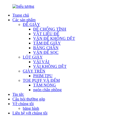
Trang chủ
Các sản phẩm
ĐẾ GIÀY
ĐẾ CHỐNG TĨNH
VẬT LIỆU ĐẾ
VÁN ĐẾ KHÔNG DỆT
TẤM ĐẾ GIẤY
BẢNG CHÂN
VÁN ĐẾ SỌC
LÓT GIÀY
VẢI VẢI
VẢI KHÔNG DỆT
GIÀY TRÊN
PHIM TPU
TOE PUFF VÀ ĐẾM
TẤM NÓNG
ngón chân phồng
Tin tức
Câu hỏi thường gặp
Về chúng tôi
băng hình
Liên hệ với chúng tôi