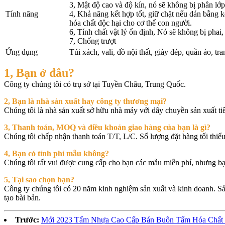
3, Mật độ cao và độ kín, nó sẽ không bị phân lớ
Tính năng
4, Khả năng kết hợp tốt, giữ chặt nếu dán bằng 
hóa chất độc hại cho cơ thể con người.
6, Tính chất vật lý ổn định, Nó sẽ không bị phai, 
7, Chống trượt
Ứng dụng
Túi xách, vali, đồ nội thất, giày dép, quần áo, tran
1, Bạn ở đâu?
Công ty chúng tôi có trụ sở tại Tuyền Châu, Trung Quốc.
2, Bạn là nhà sản xuất hay công ty thương mại?
Chúng tôi là nhà sản xuất sở hữu nhà máy với dây chuyền sản xuất tiê
3, Thanh toán, MOQ và điều khoản giao hàng của bạn là gì?
Chúng tôi chấp nhận thanh toán T/T, L/C. Số lượng đặt hàng tối thiể
4, Bạn có tính phí mẫu không?
Chúng tôi rất vui được cung cấp cho bạn các mẫu miễn phí, nhưng bạ
5, Tại sao chọn bạn?
Công ty chúng tôi có 20 năm kinh nghiệm sản xuất và kinh doanh. Sả
tạo bài bản.
Trước:
Mới 2023 Tấm Nhựa Cao Cấp Bán Buôn Tấm Hóa Chất 