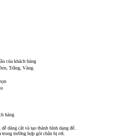
cầu của khách hàng
en, Trắng, Vàng.
chọn
àu
ch hàng
, dễ dàng cắt và tạo thành hình dạng đế.
 trong trường hợp gót chân bị rơi.