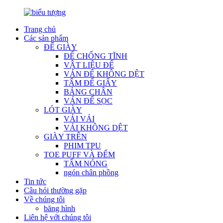
Trang chủ
Các sản phẩm
ĐẾ GIÀY
ĐẾ CHỐNG TĨNH
VẬT LIỆU ĐẾ
VÁN ĐẾ KHÔNG DỆT
TẤM ĐẾ GIẤY
BẢNG CHÂN
VÁN ĐẾ SỌC
LÓT GIÀY
VẢI VẢI
VẢI KHÔNG DỆT
GIÀY TRÊN
PHIM TPU
TOE PUFF VÀ ĐẾM
TẤM NÓNG
ngón chân phồng
Tin tức
Câu hỏi thường gặp
Về chúng tôi
băng hình
Liên hệ với chúng tôi