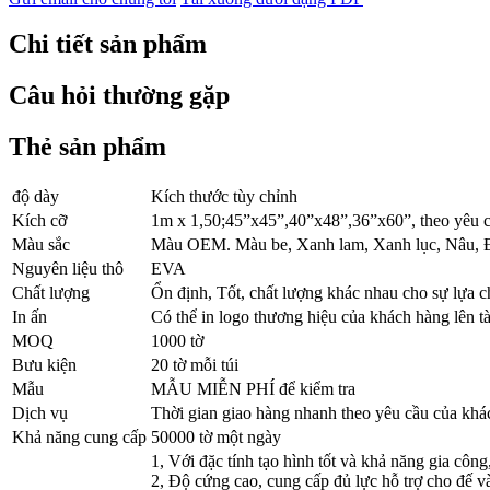
Chi tiết sản phẩm
Câu hỏi thường gặp
Thẻ sản phẩm
độ dày
Kích thước tùy chỉnh
Kích cỡ
1m x 1,50;45”x45”,40”x48”,36”x60”, theo yêu 
Màu sắc
Màu OEM. Màu be, Xanh lam, Xanh lục, Nâu, Đ
Nguyên liệu thô
EVA
Chất lượng
Ổn định, Tốt, chất lượng khác nhau cho sự lựa 
In ấn
Có thể in logo thương hiệu của khách hàng lên t
MOQ
1000 tờ
Bưu kiện
20 tờ mỗi túi
Mẫu
MẪU MIỄN PHÍ để kiểm tra
Dịch vụ
Thời gian giao hàng nhanh theo yêu cầu của khá
Khả năng cung cấp
50000 tờ một ngày
1, Với đặc tính tạo hình tốt và khả năng gia công
2, Độ cứng cao, cung cấp đủ lực hỗ trợ cho đế và