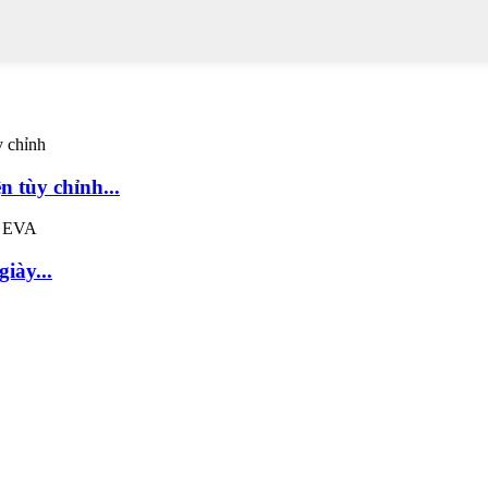
 tùy chỉnh...
iày...