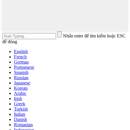
Nhấn enter để tìm kiếm hoặc ESC
để đóng
English
French
German
Portuguese
Spanish
Russian
Japanese
Korean
Arabic
Irish
Greek
Turkish
Italian
Danish
Romanian
Indonesian