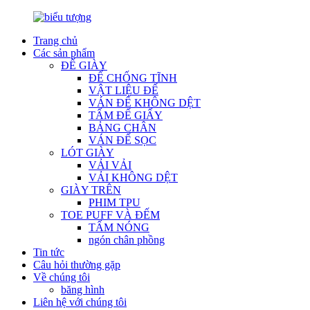
Trang chủ
Các sản phẩm
ĐẾ GIÀY
ĐẾ CHỐNG TĨNH
VẬT LIỆU ĐẾ
VÁN ĐẾ KHÔNG DỆT
TẤM ĐẾ GIẤY
BẢNG CHÂN
VÁN ĐẾ SỌC
LÓT GIÀY
VẢI VẢI
VẢI KHÔNG DỆT
GIÀY TRÊN
PHIM TPU
TOE PUFF VÀ ĐẾM
TẤM NÓNG
ngón chân phồng
Tin tức
Câu hỏi thường gặp
Về chúng tôi
băng hình
Liên hệ với chúng tôi