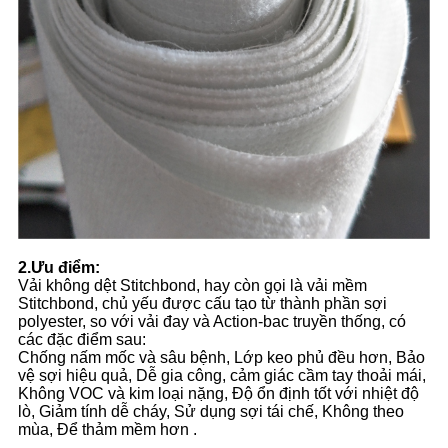
2.Ưu điểm:
Vải không dệt Stitchbond, hay còn gọi là vải mềm
Stitchbond, chủ yếu được cấu tạo từ thành phần sợi
polyester, so với vải đay và Action-bac truyền thống, có
các đặc điểm sau:
Chống nấm mốc và sâu bệnh, Lớp keo phủ đều hơn, Bảo
vệ sợi hiệu quả, Dễ gia công, cảm giác cầm tay thoải mái,
Không VOC và kim loại nặng, Độ ổn định tốt với nhiệt độ
lò, Giảm tính dễ cháy, Sử dụng sợi tái chế, Không theo
mùa, Để thảm mềm hơn .