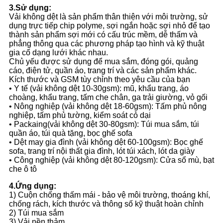
3.Sử dụng:
Vải không dệt là sản phẩm thân thiện với môi trường, sử
dụng trực tiếp chip polyme, sợi ngắn hoặc sợi nhỏ để tạo
thành sản phẩm sợi mới có cấu trúc mềm, dễ thấm và
phẳng thông qua các phương pháp tạo hình và kỹ thuật
gia cố dạng lưới khác nhau.
Chủ yếu được sử dụng để mua sắm, đóng gói, quảng
cáo, điện tử, quần áo, trang trí và các sản phẩm khác.
Kích thước và GSM tùy chỉnh theo yêu cầu của bạn
• Y tế (vải không dệt 10-30gsm): mũ, khẩu trang, áo
choàng, khẩu trang, tấm che chân, ga trải giường, vỏ gối
• Nông nghiệp (vải không dệt 18-60gsm): Tấm phủ nông
nghiệp, tấm phủ tường, kiểm soát cỏ dại
• Packaing(vải không dệt 30-80gsm): Túi mua sắm, túi
quần áo, túi quà tặng, bọc ghế sofa
• Dệt may gia đình (vải không dệt 60-100gsm): Bọc ghế
sofa, trang trí nội thất gia đình, lót túi xách, lót da giày
• Công nghiệp (vải không dệt 80-120gsm): Cửa sổ mù, bạt
che ô tô
4.Ứng dụng:
1) Cuộn chống thấm mái - bảo vệ môi trường, thoáng khí,
chống rách, kích thước và thông số kỹ thuật hoàn chỉnh
2) Túi mua sắm
3) Vải nền thảm