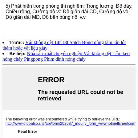
5) Phát hiện trong phòng thí nghiệm: Trọng lượng, Độ dày,
Chiều rộng, Cường độ và Độ giãn dài CD, Cường độ và
Độ giãn dài MD, Độ bền bùng nổ, v.v.
Trước:
Vải không dệt 14f 18f Stitch Bond dùng làm lớp lót
thảm hoặc vật liệu giày
Kế tiếp:
Nhà sản xuất chuyên nghiệp Vải không dệt Tấm keo
nóng chảy Pingpong Phim dính nóng chảy