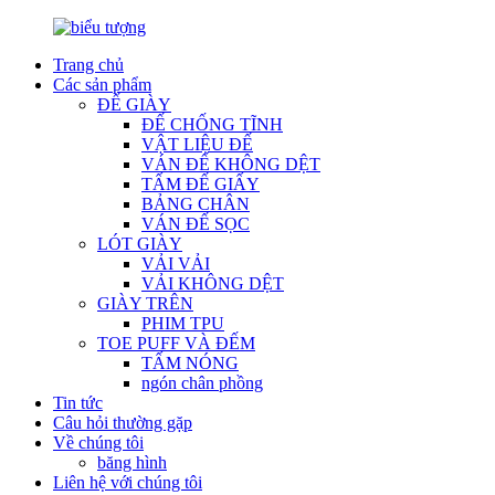
Trang chủ
Các sản phẩm
ĐẾ GIÀY
ĐẾ CHỐNG TĨNH
VẬT LIỆU ĐẾ
VÁN ĐẾ KHÔNG DỆT
TẤM ĐẾ GIẤY
BẢNG CHÂN
VÁN ĐẾ SỌC
LÓT GIÀY
VẢI VẢI
VẢI KHÔNG DỆT
GIÀY TRÊN
PHIM TPU
TOE PUFF VÀ ĐẾM
TẤM NÓNG
ngón chân phồng
Tin tức
Câu hỏi thường gặp
Về chúng tôi
băng hình
Liên hệ với chúng tôi