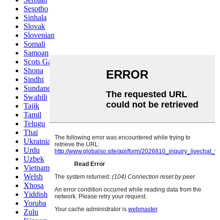
Sesotho
Sinhala
Slovak
Slovenian
Somali
Samoan
Scots Gaelic
Shona
Sindhi
Sundanese
Swahili
Tajik
Tamil
Telugu
Thai
Ukrainian
Urdu
Uzbek
Vietnamese
Welsh
Xhosa
Yiddish
Yoruba
Zulu