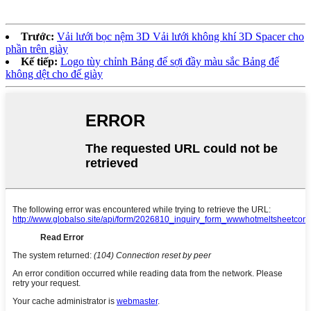
Trước:
Vải lưới bọc nệm 3D Vải lưới không khí 3D Spacer cho
phần trên giày
Kế tiếp:
Logo tùy chỉnh Bảng đế sợi đầy màu sắc Bảng đế
không dệt cho đế giày