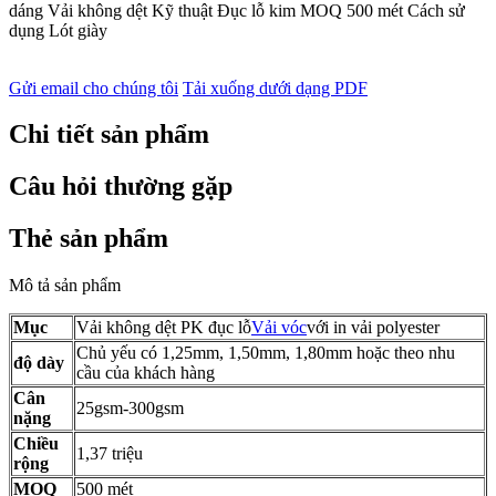
dáng Vải không dệt Kỹ thuật Đục lỗ kim MOQ 500 mét Cách sử
dụng Lót giày
Gửi email cho chúng tôi
Tải xuống dưới dạng PDF
Chi tiết sản phẩm
Câu hỏi thường gặp
Thẻ sản phẩm
Mô tả sản phẩm
Mục
Vải không dệt PK đục lỗ
Vải vóc
với in vải polyester
Chủ yếu có 1,25mm, 1,50mm, 1,80mm hoặc theo nhu
độ dày
cầu của khách hàng
Cân
25gsm-300gsm
nặng
Chiều
1,37 triệu
rộng
MOQ
500 mét