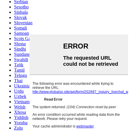
Serbian
Sesotho
Sinhala
Slovak
Slovenian
Somali
Samoan
Scots Gaelic
Shona
Sindhi
Sundanese
Swahili
Tajik
Tamil
Telugu
Thai
Ukrainian
Urdu
Uzbek
Vietnamese
Welsh
Xhosa
Yiddish
Yoruba
Zulu