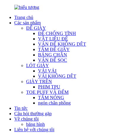
Trang chủ
Các sản phẩm
ĐẾ GIÀY
ĐẾ CHỐNG TĨNH
VẬT LIỆU ĐẾ
VÁN ĐẾ KHÔNG DỆT
TẤM ĐẾ GIẤY
BẢNG CHÂN
VÁN ĐẾ SỌC
LÓT GIÀY
VẢI VẢI
VẢI KHÔNG DỆT
GIÀY TRÊN
PHIM TPU
TOE PUFF VÀ ĐẾM
TẤM NÓNG
ngón chân phồng
Tin tức
Câu hỏi thường gặp
Về chúng tôi
băng hình
Liên hệ với chúng tôi