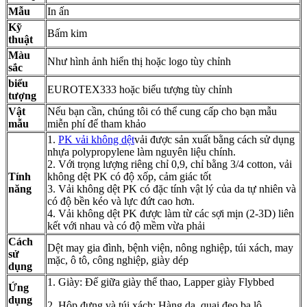
Mẫu
In ấn
Kỹ
Bấm kim
thuật
Màu
Như hình ảnh hiển thị hoặc logo tùy chỉnh
sắc
biểu
EUROTEX333 hoặc biểu tượng tùy chỉnh
tượng
Vật
Nếu bạn cần, chúng tôi có thể cung cấp cho bạn mẫu
mẫu
miễn phí để tham khảo
1.
PK vải không dệt
vải được sản xuất bằng cách sử dụng
nhựa polypropylene làm nguyên liệu chính.
2. Với trọng lượng riêng chỉ 0,9, chỉ bằng 3/4 cotton, vải
Tính
không dệt PK có độ xốp, cảm giác tốt
năng
3. Vải không dệt PK có đặc tính vật lý của da tự nhiên và
có độ bền kéo và lực đứt cao hơn.
4. Vải không dệt PK được làm từ các sợi mịn (2-3D) liên
kết với nhau và có độ mềm vừa phải
Cách
Dệt may gia đình, bệnh viện, nông nghiệp, túi xách, may
sử
mặc, ô tô, công nghiệp, giày dép
dụng
1. Giày: Đế giữa giày thể thao, Lapper giày Flybbed
Ứng
dụng
2. Hộp đựng và túi xách: Hàng da, quai đeo ba lô