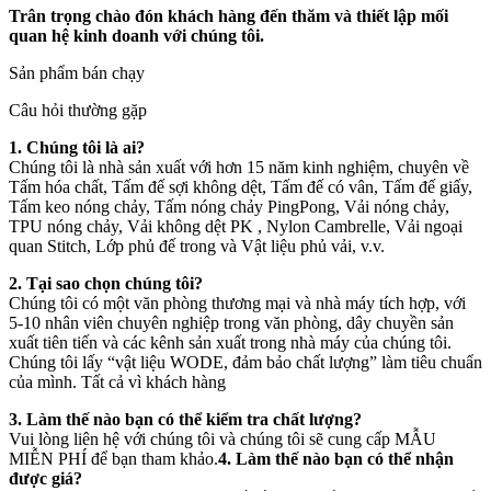
Trân trọng chào đón khách hàng đến thăm và thiết lập mối
quan hệ kinh doanh với chúng tôi.
Sản phẩm bán chạy
Câu hỏi thường gặp
1. Chúng tôi là ai?
Chúng tôi là nhà sản xuất với hơn 15 năm kinh nghiệm, chuyên về
Tấm hóa chất, Tấm đế sợi không dệt, Tấm đế có vân, Tấm đế giấy,
Tấm keo nóng chảy, Tấm nóng chảy PingPong, Vải nóng chảy,
TPU nóng chảy, Vải không dệt PK , Nylon Cambrelle, Vải ngoại
quan Stitch, Lớp phủ đế trong và Vật liệu phủ vải, v.v.
2. Tại sao chọn chúng tôi?
Chúng tôi có một văn phòng thương mại và nhà máy tích hợp, với
5-10 nhân viên chuyên nghiệp trong văn phòng, dây chuyền sản
xuất tiên tiến và các kênh sản xuất trong nhà máy của chúng tôi.
Chúng tôi lấy “vật liệu WODE, đảm bảo chất lượng” làm tiêu chuẩn
của mình. Tất cả vì khách hàng
3. Làm thế nào bạn có thể kiểm tra chất lượng?
Vui lòng liên hệ với chúng tôi và chúng tôi sẽ cung cấp MẪU
MIỄN PHÍ để bạn tham khảo.
4. Làm thế nào bạn có thể nhận
được giá?