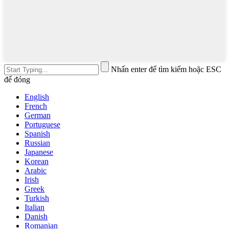
Nhấn enter để tìm kiếm hoặc ESC
để đóng
English
French
German
Portuguese
Spanish
Russian
Japanese
Korean
Arabic
Irish
Greek
Turkish
Italian
Danish
Romanian