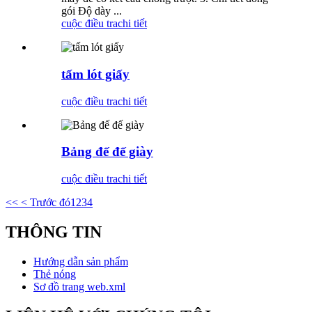
gói Độ dày ...
cuộc điều tra
chi tiết
tấm lót giấy
cuộc điều tra
chi tiết
Bảng đế đế giày
cuộc điều tra
chi tiết
<<
< Trước đó
1
2
3
4
THÔNG TIN
Hướng dẫn sản phẩm
Thẻ nóng
Sơ đồ trang web.xml