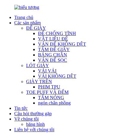
Trang chủ
Các sản phẩm
ĐẾ GIÀY
ĐẾ CHỐNG TĨNH
VẬT LIỆU ĐẾ
VÁN ĐẾ KHÔNG DỆT
TẤM ĐẾ GIẤY
BẢNG CHÂN
VÁN ĐẾ SỌC
LÓT GIÀY
VẢI VẢI
VẢI KHÔNG DỆT
GIÀY TRÊN
PHIM TPU
TOE PUFF VÀ ĐẾM
TẤM NÓNG
ngón chân phồng
Tin tức
Câu hỏi thường gặp
Về chúng tôi
băng hình
Liên hệ với chúng tôi