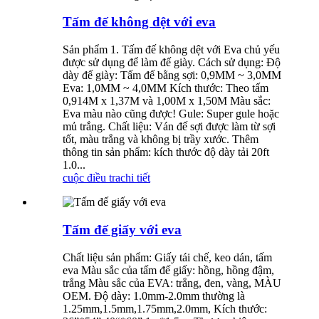
Tấm đế không dệt với eva
Sản phẩm 1. Tấm đế không dệt với Eva chủ yếu
được sử dụng để làm đế giày. Cách sử dụng: Độ
dày đế giày: Tấm đế bằng sợi: 0,9MM ~ 3,0MM
Eva: 1,0MM ~ 4,0MM Kích thước: Theo tấm
0,914M x 1,37M và 1,00M x 1,50M Màu sắc:
Eva màu nào cũng được! Gule: Super gule hoặc
mủ trắng. Chất liệu: Ván đế sợi được làm từ sợi
tốt, màu trắng và không bị trầy xước. Thêm
thông tin sản phẩm: kích thước độ dày tải 20ft
1.0...
cuộc điều tra
chi tiết
Tấm đế giấy với eva
Chất liệu sản phẩm: Giấy tái chế, keo dán, tấm
eva Màu sắc của tấm đế giấy: hồng, hồng đậm,
trắng Màu sắc của EVA: trắng, đen, vàng, MÀU
OEM. Độ dày: 1.0mm-2.0mm thường là
1.25mm,1.5mm,1.75mm,2.0mm, Kích thước: