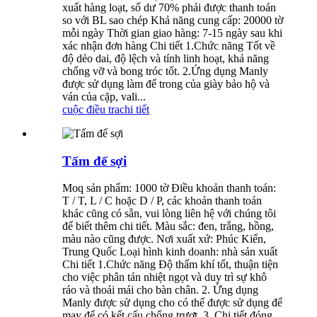
xuất hàng loạt, số dư 70% phải được thanh toán
so với BL sao chép Khả năng cung cấp: 20000 tờ
mỗi ngày Thời gian giao hàng: 7-15 ngày sau khi
xác nhận đơn hàng Chi tiết 1.Chức năng Tốt về
độ dẻo dai, độ lệch và tính linh hoạt, khả năng
chống vỡ và bong tróc tốt. 2.Ứng dụng Manly
được sử dụng làm đế trong của giày bảo hộ và
ván của cặp, vali...
cuộc điều tra
chi tiết
Tấm đế sợi
Moq sản phẩm: 1000 tờ Điều khoản thanh toán:
T / T, L / C hoặc D / P, các khoản thanh toán
khác cũng có sẵn, vui lòng liên hệ với chúng tôi
để biết thêm chi tiết. Màu sắc: đen, trắng, hồng,
màu nào cũng được. Nơi xuất xứ: Phúc Kiến,
Trung Quốc Loại hình kinh doanh: nhà sản xuất
Chi tiết 1.Chức năng Độ thấm khí tốt, thuận tiện
cho việc phân tán nhiệt ngọt và duy trì sự khô
ráo và thoải mái cho bàn chân. 2. Ứng dụng
Manly được sử dụng cho có thể được sử dụng để
may đế có kết cấu chống trượt. 3. Chi tiết đóng