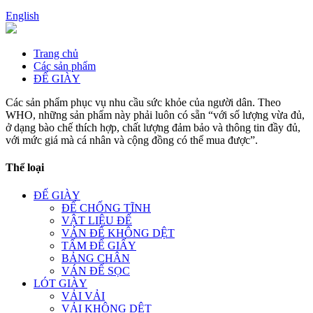
English
Trang chủ
Các sản phẩm
ĐẾ GIÀY
Các sản phẩm phục vụ nhu cầu sức khỏe của người dân. Theo
WHO, những sản phẩm này phải luôn có sẵn “với số lượng vừa đủ,
ở dạng bào chế thích hợp, chất lượng đảm bảo và thông tin đầy đủ,
với mức giá mà cá nhân và cộng đồng có thể mua được”.
Thể loại
ĐẾ GIÀY
ĐẾ CHỐNG TĨNH
VẬT LIỆU ĐẾ
VÁN ĐẾ KHÔNG DỆT
TẤM ĐẾ GIẤY
BẢNG CHÂN
VÁN ĐẾ SỌC
LÓT GIÀY
VẢI VẢI
VẢI KHÔNG DỆT