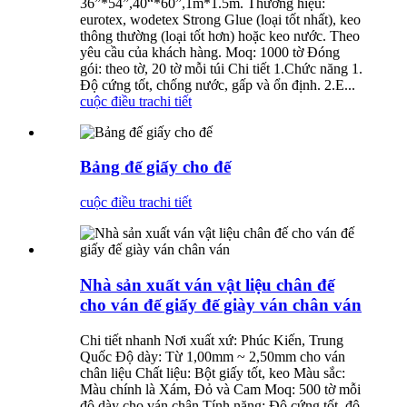
36”*54”,40“*60”,1m*1.5m. Thương hiệu:
eurotex, wodetex Strong Glue (loại tốt nhất), keo
thông thường (loại tốt hơn) hoặc keo nước. Theo
yêu cầu của khách hàng. Moq: 1000 tờ Đóng
gói: theo tờ, 20 tờ mỗi túi Chi tiết 1.Chức năng 1.
Độ cứng tốt, chống nước, gấp và ổn định. 2.E...
cuộc điều tra
chi tiết
Bảng đế giấy cho đế
cuộc điều tra
chi tiết
Nhà sản xuất ván vật liệu chân đế
cho ván đế giấy đế giày ván chân ván
Chi tiết nhanh Nơi xuất xứ: Phúc Kiến, Trung
Quốc Độ dày: Từ 1,00mm ~ 2,50mm cho ván
chân liệu Chất liệu: Bột giấy tốt, keo Màu sắc:
Màu chính là Xám, Đỏ và Cam Moq: 500 tờ mỗi
độ dày cho ván chân Tính năng: Độ cứng tốt ,độ