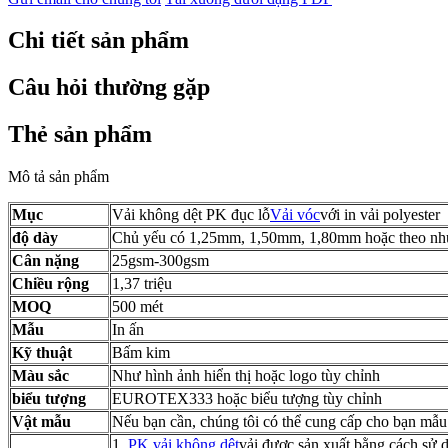
Chi tiết sản phẩm
Câu hỏi thường gặp
Thẻ sản phẩm
Mô tả sản phẩm
Mục
Vải không dệt PK đục lỗ
Vải vóc
với in vải polyester
độ dày
Chủ yếu có 1,25mm, 1,50mm, 1,80mm hoặc theo nhu
Cân nặng
25gsm-300gsm
Chiều rộng
1,37 triệu
MOQ
500 mét
Mẫu
In ấn
Kỹ thuật
Bấm kim
Màu sắc
Như hình ảnh hiển thị hoặc logo tùy chỉnh
biểu tượng
EUROTEX333 hoặc biểu tượng tùy chỉnh
Vật mẫu
Nếu bạn cần, chúng tôi có thể cung cấp cho bạn mẫu
1.
PK vải không dệt
vải được sản xuất bằng cách sử 