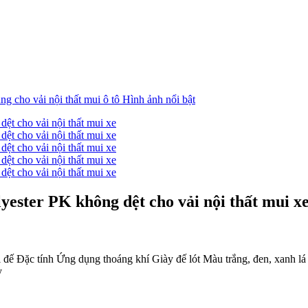
yester PK không dệt cho vải nội thất mui x
i đế Đặc tính Ứng dụng thoáng khí Giày đế lót Màu trắng, đen, xanh l
y