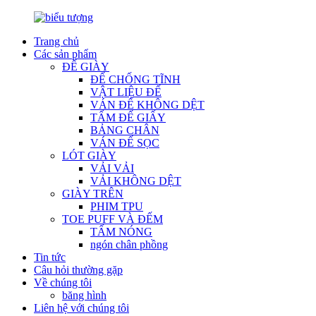
Trang chủ
Các sản phẩm
ĐẾ GIÀY
ĐẾ CHỐNG TĨNH
VẬT LIỆU ĐẾ
VÁN ĐẾ KHÔNG DỆT
TẤM ĐẾ GIẤY
BẢNG CHÂN
VÁN ĐẾ SỌC
LÓT GIÀY
VẢI VẢI
VẢI KHÔNG DỆT
GIÀY TRÊN
PHIM TPU
TOE PUFF VÀ ĐẾM
TẤM NÓNG
ngón chân phồng
Tin tức
Câu hỏi thường gặp
Về chúng tôi
băng hình
Liên hệ với chúng tôi