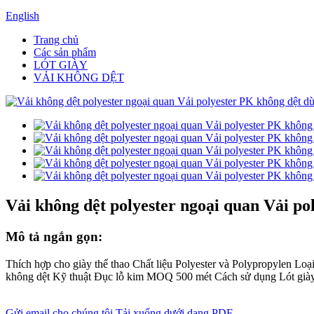
English
Trang chủ
Các sản phẩm
LÓT GIÀY
VẢI KHÔNG DỆT
Vải không dệt polyester ngoại quan Vải pol
Mô tả ngắn gọn:
Thích hợp cho giày thể thao Chất liệu Polyester và Polypropylen Loạ
không dệt Kỹ thuật Đục lỗ kim MOQ 500 mét Cách sử dụng Lót già
Gửi email cho chúng tôi
Tải xuống dưới dạng PDF