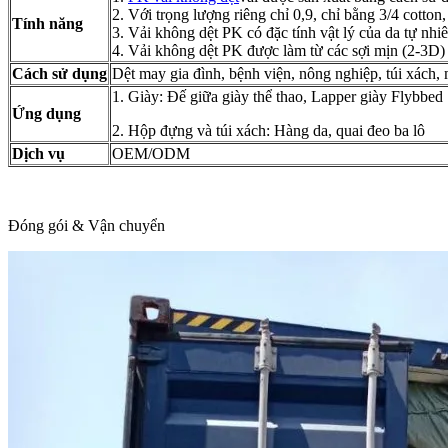
2. Với trọng lượng riêng chỉ 0,9, chỉ bằng 3/4 cotton
Tính năng
3. Vải không dệt PK có đặc tính vật lý của da tự nhi
4. Vải không dệt PK được làm từ các sợi mịn (2-3D)
Cách sử dụng
Dệt may gia đình, bệnh viện, nông nghiệp, túi xách,
1. Giày: Đế giữa giày thể thao, Lapper giày Flybbed
Ứng dụng
2. Hộp đựng và túi xách: Hàng da, quai đeo ba lô
Dịch vụ
OEM/ODM
Đóng gói & Vận chuyển