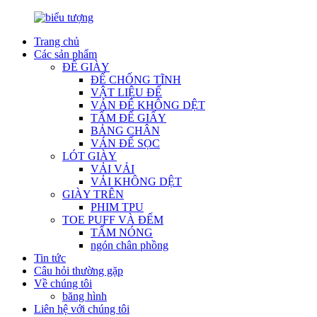
Trang chủ
Các sản phẩm
ĐẾ GIÀY
ĐẾ CHỐNG TĨNH
VẬT LIỆU ĐẾ
VÁN ĐẾ KHÔNG DỆT
TẤM ĐẾ GIẤY
BẢNG CHÂN
VÁN ĐẾ SỌC
LÓT GIÀY
VẢI VẢI
VẢI KHÔNG DỆT
GIÀY TRÊN
PHIM TPU
TOE PUFF VÀ ĐẾM
TẤM NÓNG
ngón chân phồng
Tin tức
Câu hỏi thường gặp
Về chúng tôi
băng hình
Liên hệ với chúng tôi