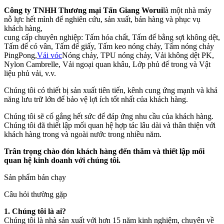
Công ty TNHH Thương mại Tấn Giang Worui
là một nhà máy
nỗ lực hết mình để nghiên cứu, sản xuất, bán hàng và phục vụ
khách hàng,
cung cấp chuyên nghiệp: Tấm hóa chất, Tấm đế bằng sợi không dệt,
Tấm đế có vân, Tấm đế giấy, Tấm keo nóng chảy, Tấm nóng chảy
PingPong,
Vải vóc
Nóng chảy, TPU nóng chảy, Vải không dệt PK,
Nylon Cambrelle, Vải ngoại quan khâu, Lớp phủ đế trong và Vật
liệu phủ vải, v.v.
Chúng tôi có thiết bị sản xuất tiên tiến, kênh cung ứng mạnh và khả
năng lưu trữ lớn để bảo vệ lợi ích tốt nhất của khách hàng.
Chúng tôi sẽ cố gắng hết sức để đáp ứng nhu cầu của khách hàng.
Chúng tôi đã thiết lập mối quan hệ hợp tác lâu dài và thân thiện với
khách hàng trong và ngoài nước trong nhiều năm.
Trân trọng chào đón khách hàng đến thăm và thiết lập mối
quan hệ kinh doanh với chúng tôi.
Sản phẩm bán chạy
Câu hỏi thường gặp
1. Chúng tôi là ai?
Chúng tôi là nhà sản xuất với hơn 15 năm kinh nghiệm, chuyên về