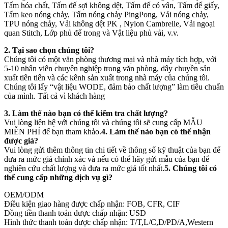
Tấm hóa chất, Tấm đế sợi không dệt, Tấm đế có vân, Tấm đế giấy,
Tấm keo nóng chảy, Tấm nóng chảy PingPong, Vải nóng chảy,
TPU nóng chảy, Vải không dệt PK , Nylon Cambrelle, Vải ngoại
quan Stitch, Lớp phủ đế trong và Vật liệu phủ vải, v.v.
2. Tại sao chọn chúng tôi?
Chúng tôi có một văn phòng thương mại và nhà máy tích hợp, với
5-10 nhân viên chuyên nghiệp trong văn phòng, dây chuyền sản
xuất tiên tiến và các kênh sản xuất trong nhà máy của chúng tôi.
Chúng tôi lấy “vật liệu WODE, đảm bảo chất lượng” làm tiêu chuẩn
của mình. Tất cả vì khách hàng
3. Làm thế nào bạn có thể kiểm tra chất lượng?
Vui lòng liên hệ với chúng tôi và chúng tôi sẽ cung cấp MẪU
MIỄN PHÍ để bạn tham khảo.
4. Làm thế nào bạn có thể nhận
được giá?
Vui lòng gửi thêm thông tin chi tiết về thông số kỹ thuật của bạn để
đưa ra mức giá chính xác và nếu có thể hãy gửi mẫu của bạn để
nghiên cứu chất lượng và đưa ra mức giá tốt nhất.
5. Chúng tôi có
thể cung cấp những dịch vụ gì?
OEM/ODM
Điều kiện giao hàng được chấp nhận: FOB, CFR, CIF
Đồng tiền thanh toán được chấp nhận: USD
Hình thức thanh toán được chấp nhận: T/T,L/C,D/PD/A,Western