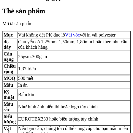
Thẻ sản phẩm
Mô tả sản phẩm
Mục
Vải không dệt PK đục lỗ
Vải vóc
với in vải polyester
độ
Chủ yếu có 1,25mm, 1,50mm, 1,80mm hoặc theo nhu cầu
dày
của khách hàng
Cân
25gsm-300gsm
nặng
Chiều
1,37 triệu
rộng
MOQ
500 mét
Mẫu
In ấn
Kỹ
Bấm kim
thuật
Màu
Như hình ảnh hiển thị hoặc logo tùy chỉnh
sắc
biểu
EUROTEX333 hoặc biểu tượng tùy chỉnh
tượng
Vật
Nếu bạn cần, chúng tôi có thể cung cấp cho bạn mẫu miễn