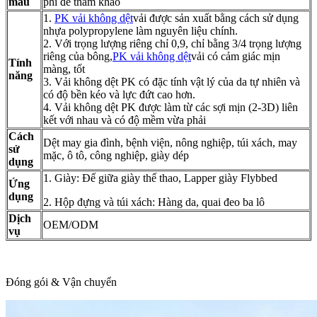
mẫu
phí để tham khảo
1.
PK vải không dệt
vải được sản xuất bằng cách sử dụng
nhựa polypropylene làm nguyên liệu chính.
2. Với trọng lượng riêng chỉ 0,9, chỉ bằng 3/4 trọng lượng
riêng của bông,
PK vải không dệt
vải có cảm giác mịn
Tính
màng, tốt
năng
3. Vải không dệt PK có đặc tính vật lý của da tự nhiên và
có độ bền kéo và lực đứt cao hơn.
4. Vải không dệt PK được làm từ các sợi mịn (2-3D) liên
kết với nhau và có độ mềm vừa phải
Cách
Dệt may gia đình, bệnh viện, nông nghiệp, túi xách, may
sử
mặc, ô tô, công nghiệp, giày dép
dụng
1. Giày: Đế giữa giày thể thao, Lapper giày Flybbed
Ứng
dụng
2. Hộp đựng và túi xách: Hàng da, quai đeo ba lô
Dịch
OEM/ODM
vụ
Đóng gói & Vận chuyển